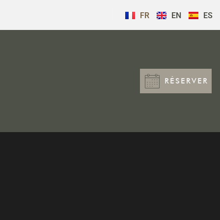
FR
EN
ES
RÉSERVER