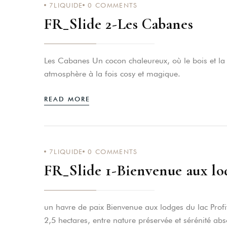
7LIQUIDE
0
COMMENTS
FR_Slide 2-Les Cabanes
Les Lodges du Lac
2929 route du Lac, 73610 Sa
+33 (4) 79 36 00 10
Les Cabanes Un cocon chaleureux, où le bois et l
contact@leslodgesdulac.com
atmosphère à la fois cosy et magique.
READ MORE
7LIQUIDE
0
COMMENTS
FR_Slide 1-Bienvenue aux lo
un havre de paix Bienvenue aux lodges du lac Prof
2,5 hectares, entre nature préservée et sérénité a