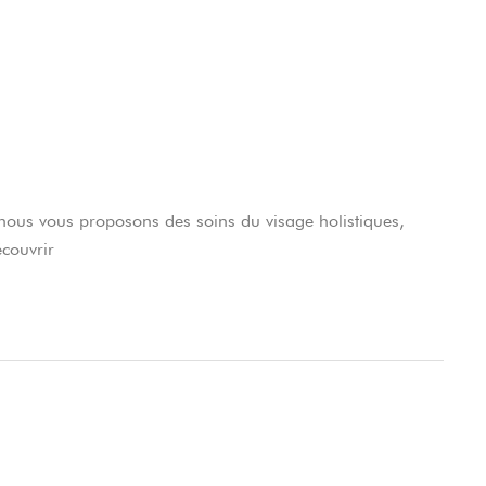
, nous vous proposons des soins du visage holistiques,
s
écouvrir