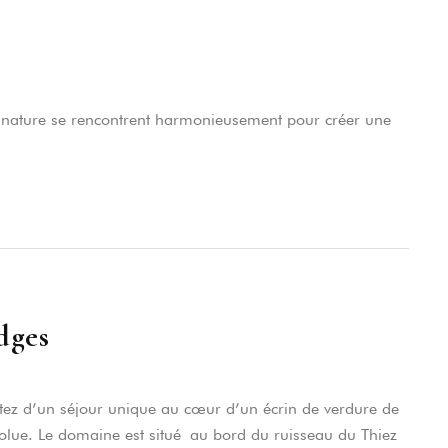
int-Alban-de-Montbel
a nature se rencontrent harmonieusement pour créer une
dges
itez d’un séjour unique au cœur d’un écrin de verdure de
bsolue. Le domaine est situé au bord du ruisseau du Thiez