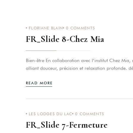
Soirées Guinguette
Apéros Pédalos
FLORIANE BLAIN
0
COMMENTS
Bien-Être/Massages
FR_Slide 8-Chez Mia
Vos Evénements
Le Domaine
Bien-être En collaboration avec l’institut Chez Mia
Détente Et Activité
alliant douceur, précision et relaxation profonde. d
Contact
READ MORE
LES LODGES DU LAC
0
COMMENTS
FR_Slide 7-Fermeture