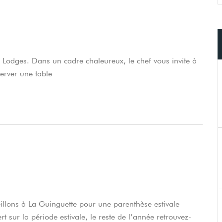
Réservations
SÉJOUR
Lodges. Dans un cadre chaleureux, le chef vous invite à
erver une table
RESTAURANT/GUINGUETTE
APÉRO PÉDALO
SOIN/MASSAGE
lons à La Guinguette pour une parenthèse estivale
t sur la période estivale, le reste de l’année retrouvez-