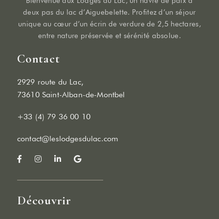
Bienvenue aux Lodges du Lac, un havre de paix à
deux pas du lac d’Aiguebelette. Profitez d’un séjour
unique au cœur d’un écrin de verdure de 2,5 hectares,
entre nature préservée et sérénité absolue.
Contact
Les Lodges du Lac
2929 route du Lac,
2929 route du Lac, 73610 Saint-Alban-de-Montbel
73610 Saint-Alban-de-Montbel
+33 (4) 79 36 00 10
contact@leslodgesdulac.com
+33 (4) 79 36 00 10
contact@leslodgesdulac.com
Découvrir