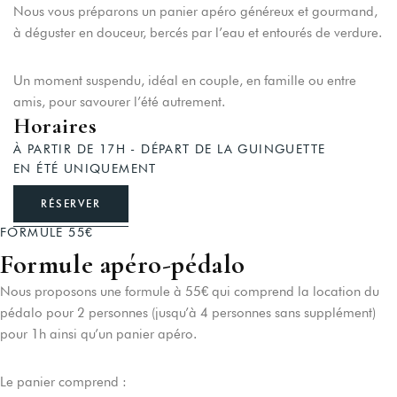
Nous vous préparons un panier apéro généreux et gourmand,
à déguster en douceur, bercés par l’eau et entourés de verdure.
Un moment suspendu, idéal en couple, en famille ou entre
amis, pour savourer l’été autrement.
Accueil
Horaires
Les Chambres
À PARTIR DE 17H - DÉPART DE LA GUINGUETTE
EN ÉTÉ UNIQUEMENT
Les Cabanes
RÉSERVER
Restaurants
FORMULE 55€
Soirées Guinguette
Formule apéro-pédalo
Apéros Pédalos
Nous proposons une formule à 55€ qui comprend la location du
pédalo pour 2 personnes (jusqu’à 4 personnes sans supplément)
Bien-Être/Massages
pour 1h ainsi qu’un panier apéro.
Vos Evénements
Le panier comprend :
Le Domaine