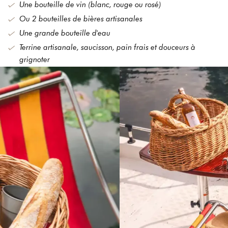
Une bouteille de vin (blanc, rouge ou rosé)
Détente Et Activités
Ou 2 bouteilles de bières artisanales
Contact
Une grande bouteille d'eau
Terrine artisanale, saucisson, pain frais et douceurs à
grignoter
Réservations
SÉJOUR