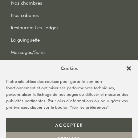
Nos chambres
Nos cabanes
Restaurant Les Lodges
La guinguette
Massages/Soins
Cookies
Informations
Notre site utilise des cookies pour garantir son bon
fonctionnement et optimiser ses performances techniques,
Le domaine
personnaliser l'affichage de nos pages ou diffuser et mesurer des
publicités pertinentes. Pour plus d'informations ou pour gérer vos
Mariages
préférences, cliquer sur le bouton "Voir les préférences"
Détente & activités
ACCEPTER
Recrutement