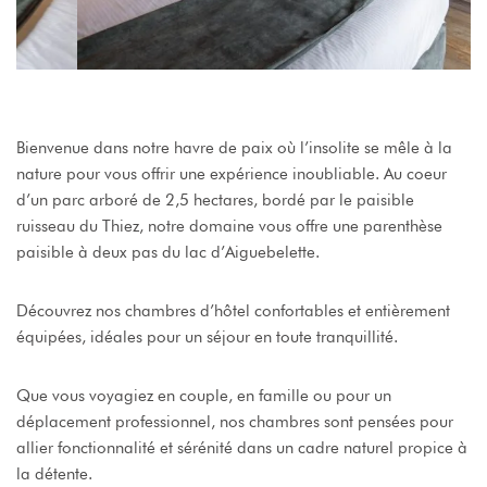
Accueil
Les Chambres
Bienvenue dans notre havre de paix où l’insolite se mêle à la
Les Cabanes
nature pour vous offrir une expérience inoubliable. Au coeur
Restaurants
d’un parc arboré de 2,5 hectares, bordé par le paisible
ruisseau du Thiez, notre domaine vous offre une parenthèse
Soirées Guinguette
paisible à deux pas du lac d’Aiguebelette.
Apéros Pédalos
Découvrez nos chambres d’hôtel confortables et entièrement
Bien-Être/Massages
équipées, idéales pour un séjour en toute tranquillité.
Vos Evénements
Que vous voyagiez en couple, en famille ou pour un
Le Domaine
déplacement professionnel, nos chambres sont pensées pour
Détente Et Activités
allier fonctionnalité et sérénité dans un cadre naturel propice à
la détente.
Contact