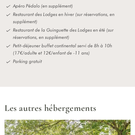
Apéro Pédalo (en supplément)
Restaurant des Lodges en hiver (sur réservations, en
supplément)
Restaurant de la Guinguette des Lodges en été (sur
réservations, en supplément)
Petit-déjeuner buffet continental servi de 8h à 10h
(17€/adulte et 12€/enfant de -11 ans)
Parking gratuit
L
e
s
a
u
t
r
e
s
h
é
b
e
r
g
e
m
e
n
t
s