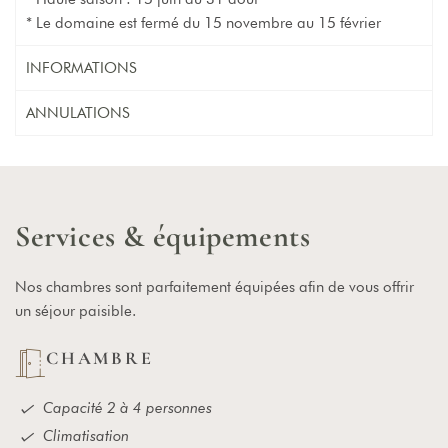
* Le domaine est fermé du 15 novembre au 15 février
INFORMATIONS
ANNULATIONS
S
e
r
v
i
c
e
s
&
é
q
u
i
p
e
m
e
n
t
s
Nos chambres sont parfaitement équipées afin de vous offrir
un séjour paisible.
CHAMBRE
Capacité 2 à 4 personnes
Climatisation