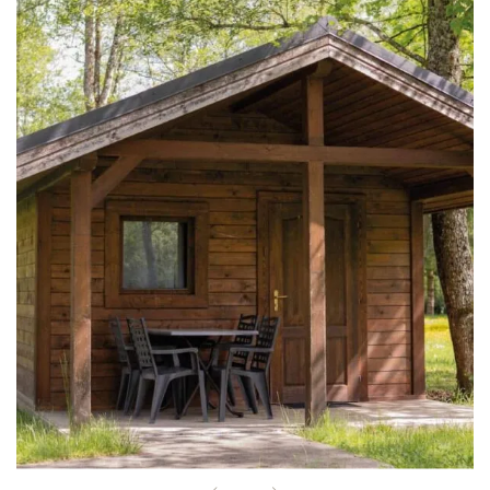
Les Lodges du Lac
2929 route du Lac, 73610 Saint-Alban-de-Montbel
+33 (4) 79 36 00 10
contact@leslodgesdulac.com